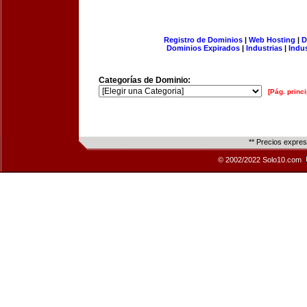
Registro de Dominios
|
Web Hosting
|
D
Dominios Expirados
|
Industrias
|
Indu
Categorías de Dominio:
[Pág. princi
** Precios expre
© 2002/2022 Solo10.com