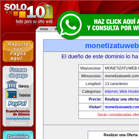
monetizatuwe
El dueño de este dominio lo ha
Mayusculas:
MONETIZATUWEB
Minusculas:
monetizatuweb.com
Longitud:
13 caracteres
Categorias:
Internet
,
Web Hostin
Precio:
Realizar una oferta
Visitar!
monetizatuweb.co
Serán consideradas ofer
Realizar una Oferta