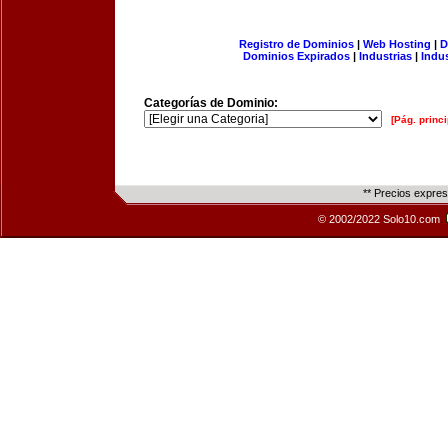
Registro de Dominios
|
Web Hosting
|
D
Dominios Expirados
|
Industrias
|
Indu
Categorías de Dominio:
[Pág. princi
** Precios expre
© 2002/2022 Solo10.com