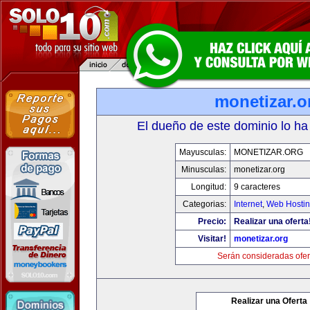
monetizar.o
El dueño de este dominio lo ha
Mayusculas:
MONETIZAR.ORG
Minusculas:
monetizar.org
Longitud:
9 caracteres
Categorias:
Internet
,
Web Hostin
Precio:
Realizar una oferta
Visitar!
monetizar.org
Serán consideradas ofer
Realizar una Oferta