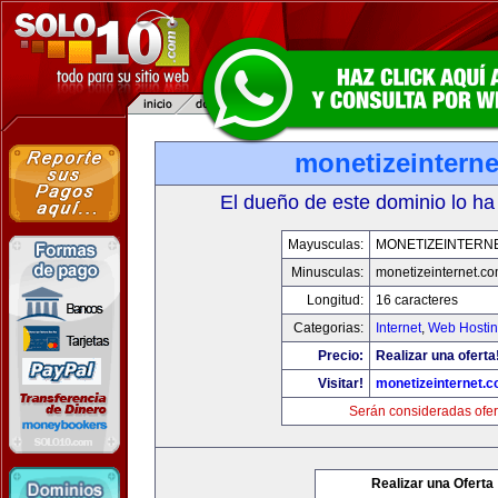
monetizeintern
El dueño de este dominio lo ha
Mayusculas:
MONETIZEINTERN
Minusculas:
monetizeinternet.c
Longitud:
16 caracteres
Categorias:
Internet
,
Web Hostin
Precio:
Realizar una oferta
Visitar!
monetizeinternet.
Serán consideradas ofer
Realizar una Oferta