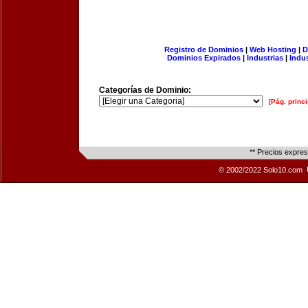
Registro de Dominios
|
Web Hosting
|
D
Dominios Expirados
|
Industrias
|
Indu
Categorías de Dominio:
[Pág. princi
** Precios expre
© 2002/2022 Solo10.com