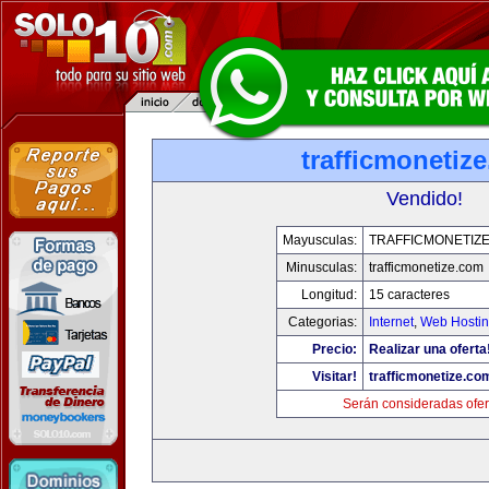
trafficmonetiz
Vendido!
Mayusculas:
TRAFFICMONETIZ
Minusculas:
trafficmonetize.com
Longitud:
15 caracteres
Categorias:
Internet
,
Web Hostin
Precio:
Realizar una oferta
Visitar!
trafficmonetize.co
Serán consideradas ofer