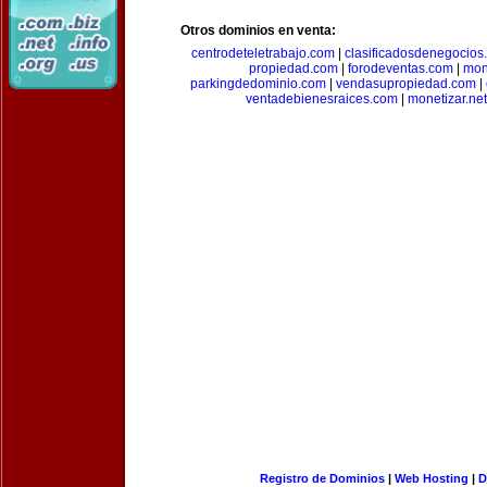
Otros dominios en venta:
centrodeteletrabajo.com
|
clasificadosdenegocios
propiedad.com
|
forodeventas.com
|
mon
parkingdedominio.com
|
vendasupropiedad.com
|
ventadebienesraices.com
|
monetizar.net
Registro de Dominios
|
Web Hosting
|
D