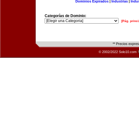
Dominios Expirados
|
Industrias
|
Indu
Categorías de Dominio:
[Pág. princi
** Precios expre
© 2002/2022 Solo10.com