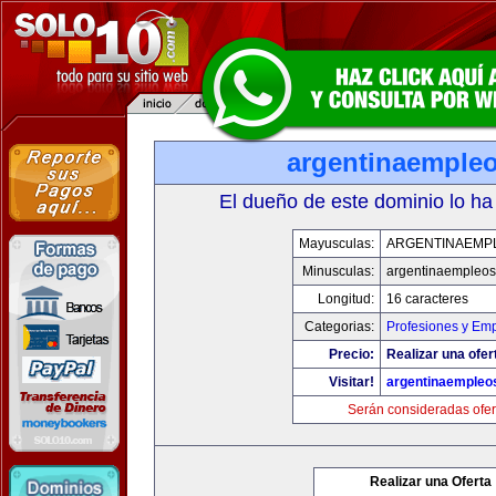
argentinaemple
El dueño de este dominio lo ha
Mayusculas:
ARGENTINAEMP
Minusculas:
argentinaempleo
Longitud:
16 caracteres
Categorias:
Profesiones y Em
Precio:
Realizar una ofer
Visitar!
argentinaempleo
Serán consideradas ofer
Realizar una Oferta