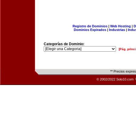
Registro de Dominios
|
Web Hosting
|
D
Dominios Expirados
|
Industrias
|
Indu
Categorías de Dominio:
[Pág. princi
** Precios expre
© 2002/2022 Solo10.com