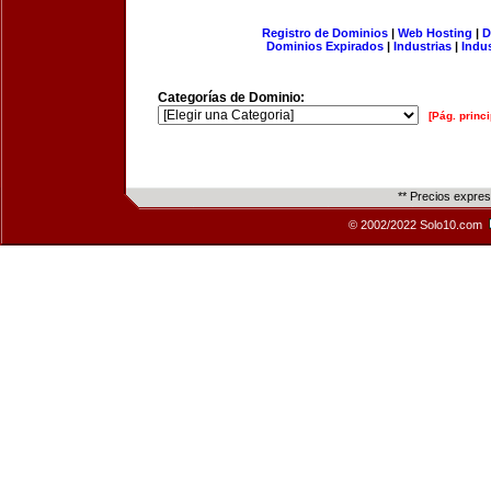
Registro de Dominios
|
Web Hosting
|
D
Dominios Expirados
|
Industrias
|
Indu
Categorías de Dominio:
[Pág. princi
** Precios expre
© 2002/2022 Solo10.com