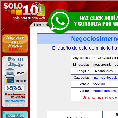
NegociosIntern
El dueño de este dominio lo ha
Mayusculas:
NEGOCIOSINTE
Minusculas:
negociosinternet.
Longitud:
16 caracteres
Categorias:
Internet
,
Negocio
Precio:
$550.00
Visitar!
negociosinternet
Serán consideradas ofer
R