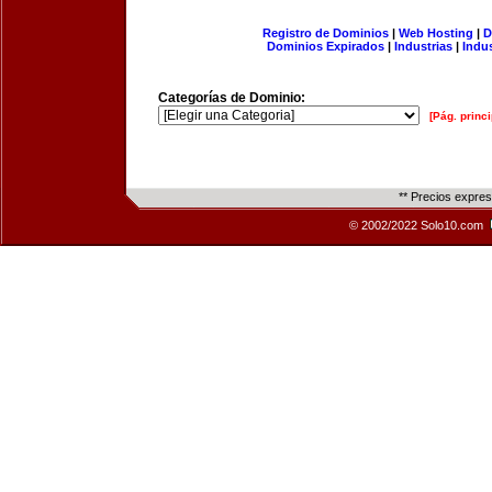
Registro de Dominios
|
Web Hosting
|
D
Dominios Expirados
|
Industrias
|
Indu
Categorías de Dominio:
[Pág. princi
** Precios expre
© 2002/2022 Solo10.com