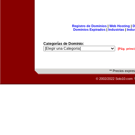
Registro de Dominios
|
Web Hosting
|
D
Dominios Expirados
|
Industrias
|
Indu
Categorías de Dominio:
[Pág. princi
** Precios expre
© 2002/2022 Solo10.com