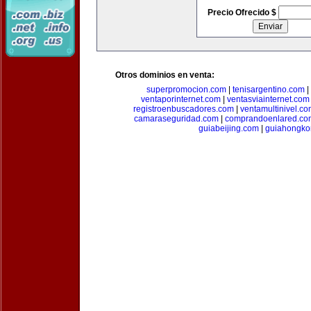
Precio Ofrecido $
Otros dominios en venta:
superpromocion.com
|
tenisargentino.com
|
ventaporinternet.com
|
ventasviainternet.com
registroenbuscadores.com
|
ventamultinivel.c
camaraseguridad.com
|
comprandoenlared.co
guiabeijing.com
|
guiahongko