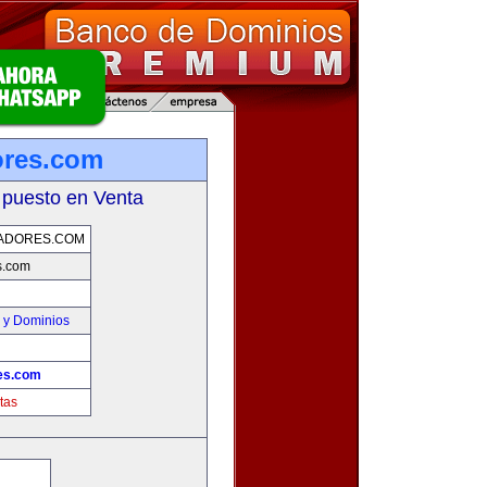
ores.com
 puesto en Venta
ADORES.COM
s.com
 y Dominios
es.com
tas