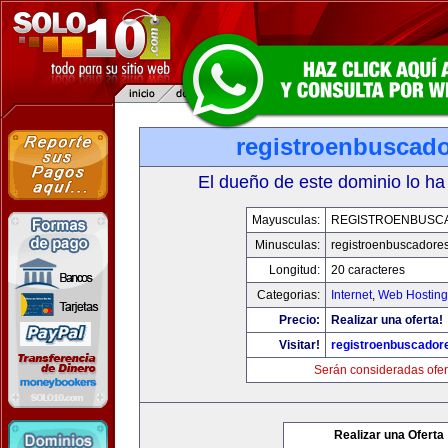
registroenbuscad
El dueño de este dominio lo ha
Mayusculas:
REGISTROENBUSC
Minusculas:
registroenbuscadore
Longitud:
20 caracteres
Categorias:
Internet
,
Web Hosting
Precio:
Realizar una oferta!
Visitar!
registroenbuscador
Serán consideradas ofer
Realizar una Oferta