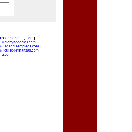
tipsdemarketing.com
|
|
visionynegocios.com
|
om
|
agenciaempleos.com
|
m
|
cursodefinanzas.com
|
ng.com
|