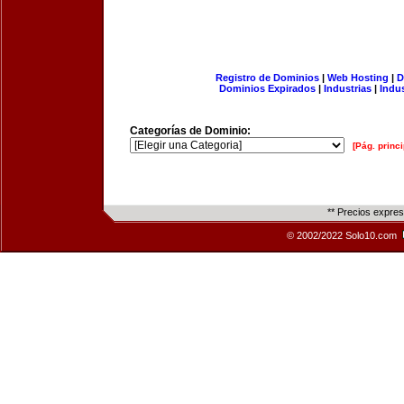
Registro de Dominios
|
Web Hosting
|
D
Dominios Expirados
|
Industrias
|
Indu
Categorías de Dominio:
[Pág. princi
** Precios expre
© 2002/2022 Solo10.com