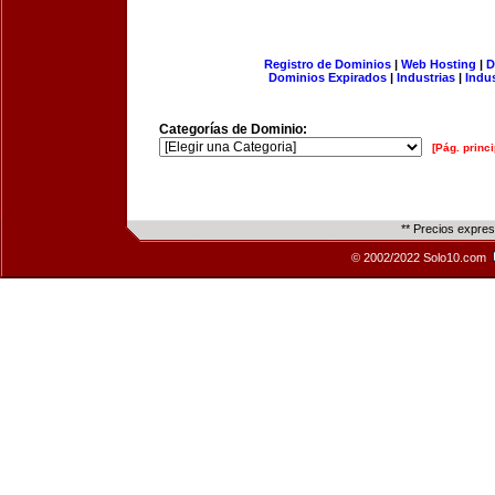
Registro de Dominios
|
Web Hosting
|
D
Dominios Expirados
|
Industrias
|
Indu
Categorías de Dominio:
[Pág. princi
** Precios expre
© 2002/2022 Solo10.com