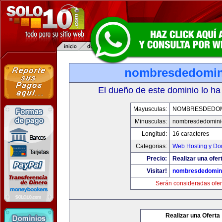
nombresdedomin
El dueño de este dominio lo ha
Mayusculas:
NOMBRESDEDOMI
Minusculas:
nombresdedominio
Longitud:
16 caracteres
Categorias:
Web Hosting y Do
Precio:
Realizar una ofer
Visitar!
nombresdedomini
Serán consideradas ofer
Realizar una Oferta