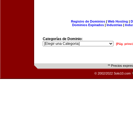
Registro de Dominios
|
Web Hosting
|
D
Dominios Expirados
|
Industrias
|
Indu
Categorías de Dominio:
[Pág. princi
** Precios expre
© 2002/2022 Solo10.com