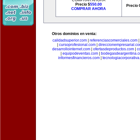
COMPRAR AHORA
Precio $
550.00
Precio 
COMPRAR AHORA
Otros dominios en venta:
calidadsuperior.com
|
referenciascomerciales.com
|
cursoprofesional.com
|
direccionempresarial.c
desarrollointernet.com
|
ofertasdeproductos.com
|
c
|
equipodeventas.com
|
bodegasdeargentina.
informesfinancieros.com
|
tecnologiacorporativ