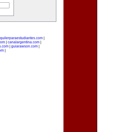
lquilerparaestudiantes.com
|
com
|
canalargentina.com
|
s.com
|
guiarawson.com
|
com
|