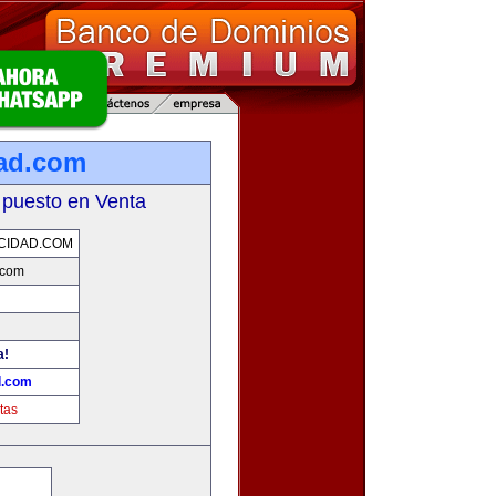
dad.com
 puesto en Venta
CIDAD.COM
.com
a!
d.com
tas