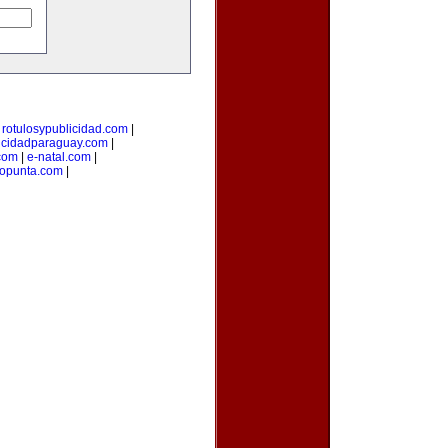
|
rotulosypublicidad.com
|
icidadparaguay.com
|
com
|
e-natal.com
|
mopunta.com
|