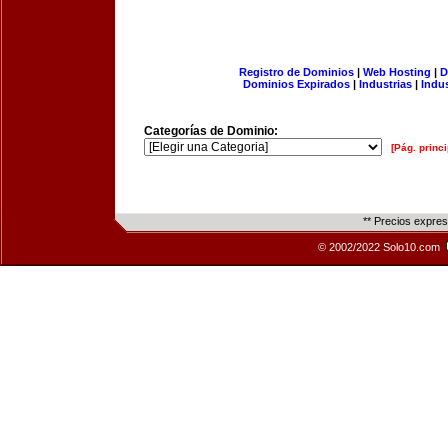
Registro de Dominios
|
Web Hosting
|
D
Dominios Expirados
|
Industrias
|
Indu
Categorías de Dominio:
[Pág. princi
** Precios expre
© 2002/2022 Solo10.com