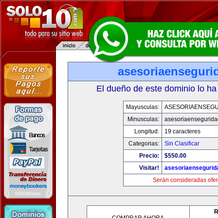
asesoriaenseguri
El dueño de este dominio lo ha
Mayusculas:
ASESORIAENSEG
Minusculas:
asesoriaensegurid
Longitud:
19 caracteres
Categorias:
Sin Clasificar
Precio:
$550.00
Visitar!
asesoriaenseguri
Serán consideradas ofer
R