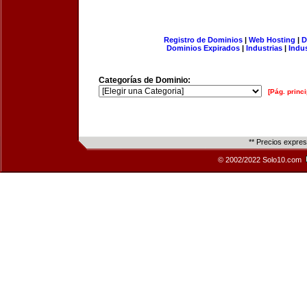
Registro de Dominios
|
Web Hosting
|
D
Dominios Expirados
|
Industrias
|
Indu
Categorías de Dominio:
[Pág. princi
** Precios expre
© 2002/2022 Solo10.com