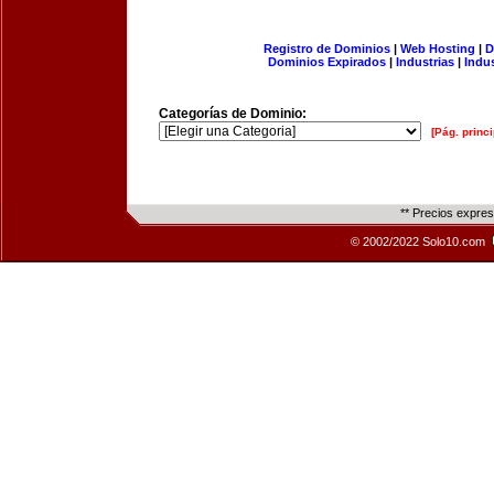
Registro de Dominios
|
Web Hosting
|
D
Dominios Expirados
|
Industrias
|
Indu
Categorías de Dominio:
[Pág. princi
** Precios expre
© 2002/2022 Solo10.com