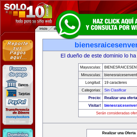
bienesraicesenve
El dueño de este dominio lo ha
Mayusculas:
BIENESRAICESEN
Minusculas:
bienesraicesenven
Longitud:
19 caracteres
Categorias:
Sin Clasificar
Precio:
Realizar una oferta
Visitar!
bienesraicesenve
Serán consideradas ofer
Realizar una Oferta