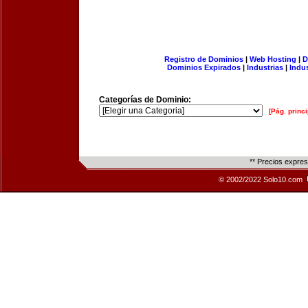
Registro de Dominios
|
Web Hosting
|
D
Dominios Expirados
|
Industrias
|
Indu
Categorías de Dominio:
[Pág. princi
** Precios expre
© 2002/2022 Solo10.com