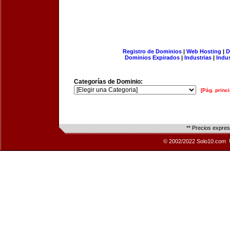
Registro de Dominios
|
Web Hosting
|
D
Dominios Expirados
|
Industrias
|
Indu
Categorías de Dominio:
[Pág. princi
** Precios expre
© 2002/2022 Solo10.com