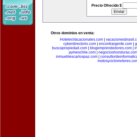
Precio Ofrecido $
Otros dominios en venta:
HotelesVacacionales.com
|
vacacionesbrasil.
cyberdirectorio.com
|
encontrargente.com
|
g
buscapropiedad.com
|
blogemprendedores.com
|
i
pymeschile.com
|
negocioshonduras.co
inmueblescarlospaz.com
|
consultordeinformati
motosyciclomotores.co