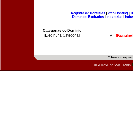
Registro de Dominios
|
Web Hosting
|
D
Dominios Expirados
|
Industrias
|
Indu
Categorías de Dominio:
[Pág. princi
** Precios expre
© 2002/2022 Solo10.com