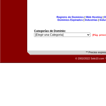
Registro de Dominios
|
Web Hosting
|
D
Dominios Expirados
|
Industrias
|
Indu
Categorías de Dominio:
[Pág. princi
** Precios expre
© 2002/2022 Solo10.com