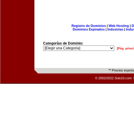
Registro de Dominios
|
Web Hosting
|
D
Dominios Expirados
|
Industrias
|
Indu
Categorías de Dominio:
[Pág. princi
** Precios expre
© 2002/2022 Solo10.com