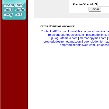
Precio Ofrecido $
Otros dominios en venta:
ContactosB2B.com
|
Inmuebles.pe
|
misdominios.ne
|
relacionesdenegocios.com
|
missmedellin.co
guiaguatemala.com
|
mercadopymes.com
|
propiedadesfrentealmar.com
|
agenciadeinforma
emprendimientosweb.com
|
enlaces