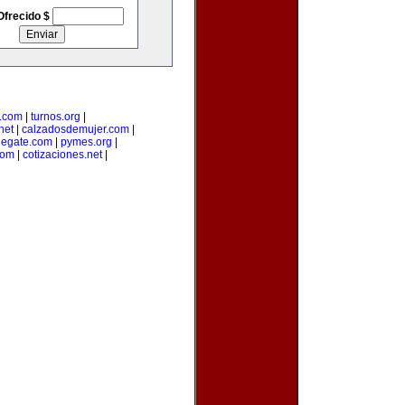
Ofrecido $
a.com
|
turnos.org
|
net
|
calzadosdemujer.com
|
degate.com
|
pymes.org
|
com
|
cotizaciones.net
|