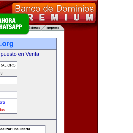
.org
 puesto en Venta
RAL.ORG
rg
org
tas
ealizar una Oferta