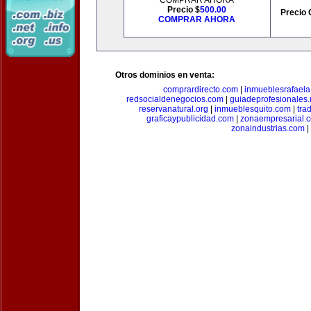
COMPRAR AHORA
Precio $
500.00
Precio 
COMPRAR AHORA
Otros dominios en venta:
comprardirecto.com
|
inmueblesrafael
redsocialdenegocios.com
|
guiadeprofesionales.
reservanatural.org
|
inmueblesquito.com
|
tra
graficaypublicidad.com
|
zonaempresarial.
zonaindustrias.com
|